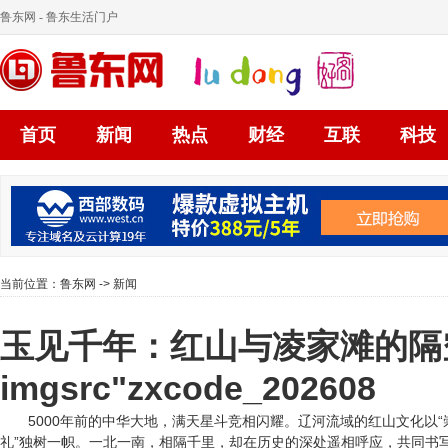
鲁东网
- 鲁东生活门户
首页
新闻
热点
财经
互联
科技
当前位置：
鲁东网
->
新闻
玉见千年：红山与凌家滩的隔
imgsrc"zxcode_202608
5000年前的中华大地，满天星斗竞相闪耀。辽河流域的红山文化以“
礼”独树一帜。一北一南，相隔千里，却在历史的深处遥相呼应，共同书