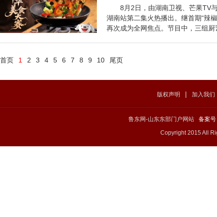
8月2日，由湖南卫视、芒果T
湖南站第二集火热播出。继首期“辣椒
再次成为全网焦点。节目中，三组厨艺达
网络
首页
1
2
3
4
5
6
7
8
9
10
尾页
|
版权声明
加入我们
鲁东网-山东东部门户网站
备案号：
Copyright 2015 All