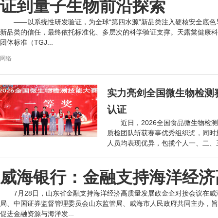
证到量子生物前沿探索
——以系统性研发验证，为全球“第四水源”新品类注入硬核安全底色导
新品类的信任，最终依托标准化、多层次的科学验证支撑。天露棠健康科
团体标准（TGJ...
网络
实力亮剑全国微生物检测
认证
近日，2026全国食品微生物
质检团队斩获赛事优秀组织奖，同时
人员均表现优异，包揽个人一、二、
牌...
艾瑞网
威海银行：金融支持海洋经济
7月28日，山东省金融支持海洋经济高质量发展政金企对接会议在
局、中国证券监督管理委员会山东监管局、威海市人民政府共同主办，旨
促进金融资源与海洋发...