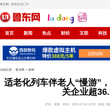
鲁东网
- 鲁东生活门户
首页
新闻
热点
财经
互联
科技
当前位置：
鲁东网
->
新闻
适老化列车伴老人“慢游”
关企业超36
栏目：新闻 时间：2025-07-04 10:56 来源: