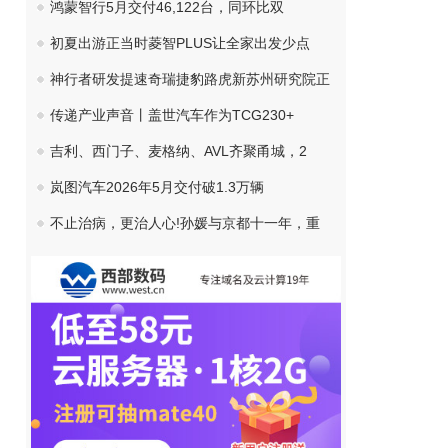
鸿蒙智行5月交付46,122台，同环比双
初夏出游正当时菱智PLUS让全家出发少点
神行者研发提速奇瑞捷豹路虎新苏州研究院正
传递产业声音丨盖世汽车作为TCG230+
吉利、西门子、麦格纳、AVL齐聚甬城，2
岚图汽车2026年5月交付破1.3万辆
不止治病，更治人心!孙媛与京都十一年，重