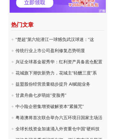
热门文章
“楚超”第六轮潜江一球憾负武汉球迷：“这
传统行业上市公司盈利修复态势明显
兴证全球基金翟秀华：红利资产具备底仓配置
花城旗下潮饮新势力，花城主“轻醺三度”系
益盟股份经营质量稳步提升 AI赋能业务
甘肃舟曲七岁萌娃“变脸秀”
中小险企密集增资破解资本“紧箍咒”
粤港澳将首次联合举办六五环境日国家主场活
全球长线资金加速涌入外资重仓中国“硬科技