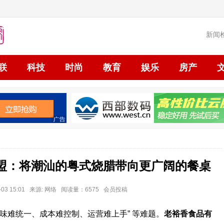
新闻
联
科技
时尚
教育
娱乐
房产
加盟：将潮汕的粤式烧腊带向更广阔的餐桌
03 15:01 来源: 网络 阅读量：6575 会员投稿
味难统一、成本难控制、运营难上手” 等难题。
老裕香食品有