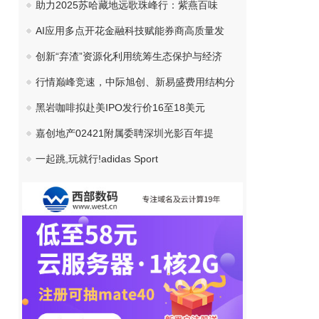
助力2025苏哈藏地远歌珠峰行：紫燕百味
AI应用多点开花金融科技赋能券商高质量发
创新“弃渣”资源化利用统筹生态保护与经济
行情巅峰竞速，中际旭创、新易盛费用结构分
黑岩咖啡拟赴美IPO发行价16至18美元
嘉创地产02421附属委聘深圳光影百年提
一起跳,玩就行!adidas Sport