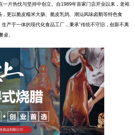
在一片热忱与坚持中创立。自1989年首家门店开业以来，老裕
场，更以脆皮糯米大肠、脆皮乳鸽、潮汕风味卤鹅等特色食
、生产于一体的现代化食品工厂，秉承"传统不守旧，创新不离
餐桌。