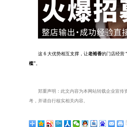
这 6 大优势相互支撑，让
老裕香
的门店经营 
槛”
。
郑重声明：此文内容为本网站转载企业宣传
考，并请自行核实相关内容。