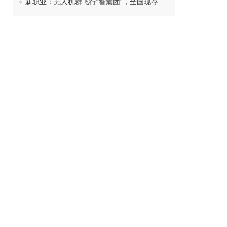
新职业：无人机群飞行“智囊团”，全国现存