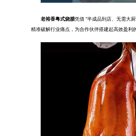
老裕香粤式烧腊
凭借 “半成品到店、无需大
精准破解行业痛点，为合作伙伴搭建起高效盈利