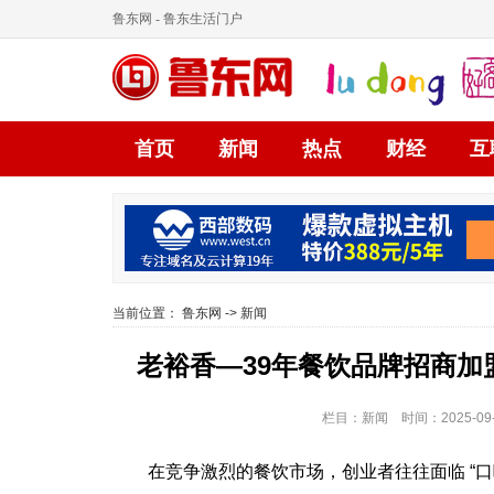
鲁东网
- 鲁东生活门户
首页
新闻
热点
财经
互
当前位置：
鲁东网
->
新闻
老裕香—39年餐饮品牌招商
栏目：新闻 时间：2025-09-
在竞争激烈的餐饮市场，创业者往往面临 “口