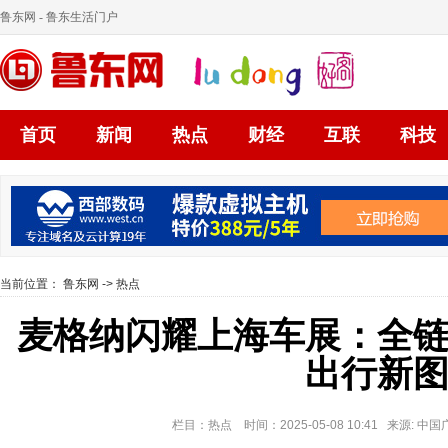
鲁东网
- 鲁东生活门户
首页
新闻
热点
财经
互联
科技
当前位置：
鲁东网
->
热点
麦格纳闪耀上海车展：全
出行新
栏目：热点 时间：2025-05-08 10:41 来源: 