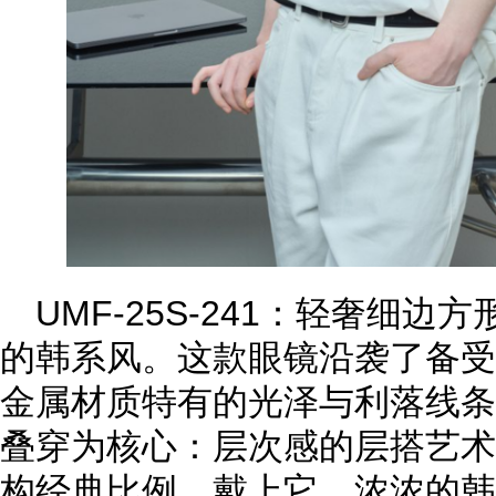
UMF-25S-241：轻奢细
的韩系风。这款眼镜沿袭了备受
金属材质特有的光泽与利落线条
叠穿为核心：层次感的层搭艺术
构经典比例。戴上它，浓浓的韩