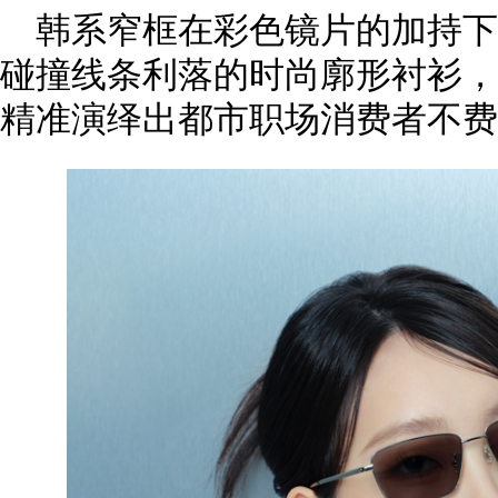
韩系窄框在彩色镜片的加持
碰撞线条利落的时尚廓形衬衫，
精准演绎出都市职场消费者不费