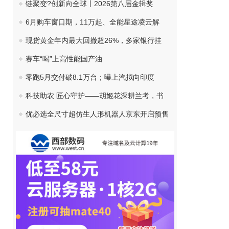
链聚变?创新向全球丨2026第八届金辑奖
6月购车窗口期，11万起、全能星途凌云解
现货黄金年内最大回撤超26%，多家银行挂
赛车“喝”上高性能国产油
零跑5月交付破8.1万台；曝上汽拟向印度
科技助农 匠心守护——胡姬花深耕兰考，书
优必选全尺寸超仿生人形机器人京东开启预售