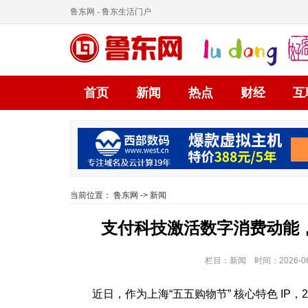
鲁东网
- 鲁东生活门户
首页
新闻
热点
财经
互
当前位置：
鲁东网
->
新闻
支付科技激活数字消费动能，
栏目：新闻 时间：2026-06
近日，作为上海“五五购物节” 核心特色 IP，