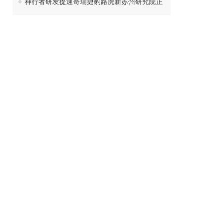
神行者研发提速奇瑞捷豹路虎新苏州研究院正