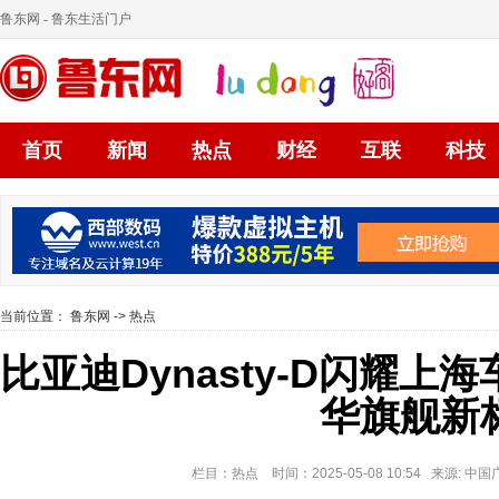
鲁东网
- 鲁东生活门户
首页
新闻
热点
财经
互联
科技
当前位置：
鲁东网
->
热点
比亚迪Dynasty-D闪耀
华旗舰新
栏目：热点 时间：2025-05-08 10:54 来源: 