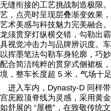
无缝衔接的工艺挑战制造极限。
艺，点亮时呈现层叠渐变效果，
艺术美感与科技魅力完美融合。两
龙须贯穿灯纵横交错，勾勒出霸
具视觉冲击力与品牌辨识度。车
以挥墨笔法勾勒车身轮廓，巧妙融
配合简洁纯粹的贯穿式侧裙板，
境，整车长度超 5 米，气场十
进入车内，Dynasty-D 
宫庑殿顶脊线为灵感，采用黄金
如舒展的 “屋檐”，在致敬传统